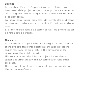
L'estudi
Arquivistes Estudi s'especialitza en oferir una visió
transversal dels projectes que contempli tots els aspectes
que el regeixen, des de l'arquitectura, l'entorn, els recursos o
el context social.
La seva obra inclou projectes de rehabilitació d'espais
residencials i urbans així com edificació residencial d'obra
nova.
El criteri d'excel·lència, de sostenibilitat i de proximitat son
els fonaments de treball.
The studio
Arquivistes Estudi specializes in offering a transversal vision
of the projects that contemplates all the aspects that the
region has, from the architecture, the environment, the
resources or the social context.
His work includes rehabilitation projects for residential
spaces and urban areas with new construction residential
buildings.
The criteria of excellence, sustainability and proximity are
the foundations of work.
Team Spain:
Júlia Noy Orcau. Arquitecta Socia Fundadora.
Laura Venturas Pedro. Arquitecta Socia Fundadora.
Team Mexico:
Daniel Pereira Mozota. Arquitecto Socio Fundador
Colaboradores:
Santiago Destefanis. Arquitecto
Eric Cruz. Arquitecto